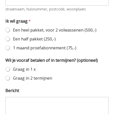
straatnaam, huisnummer, postcode, woonplaats
A
Ik wil graag
*
d
r
Een heel pakket, voor 2 volwassenen (500,-)
e
s
Een half pakket (250,-)
g
r
1 maand proefabonnement (75,-)
a
a
Wil je vooraf betalen of in termijnen? (optioneel)
g
N
Graag in 1 x
a
a
Graag in 2 termijnen
m
Bericht